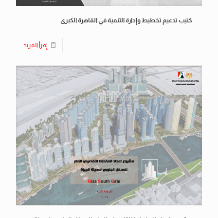
كتيب ﺗﺪﻋﻴﻢ ﺗﺨﻄﻴﻂ وإدارة اﻟﺘﻨﻤﻴﺔ ﻓﻲ اﻟﻘﺎﻫﺮة اﻟﻜﺒﺮى
إقرأ المزيد