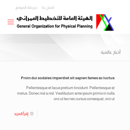
اتصل بنا
خريطة الموقع
أخبار عالمية
Proin dui sodales imperdiet sit sapien fames ac luctus
Pellentesque et lacus pretium tincidunt. Pellentesque at
metus. Donec nisl a nisl. Vestibulum ante ipsum primis in nulla
orci ut leo nec cursus consequat, orci ut
إقرأ المزيد