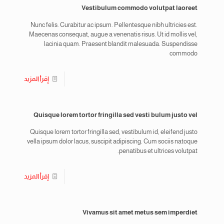
Vestibulum commodo volutpat laoreet
Nunc felis. Curabitur ac ipsum. Pellentesque nibh ultricies est.
Maecenas consequat, augue a venenatis risus. Ut id mollis vel,
lacinia quam. Praesent blandit malesuada. Suspendisse
commodo
إقرأ المزيد
Quisque lorem tortor fringilla sed vesti bulum justo vel
Quisque lorem tortor fringilla sed, vestibulum id, eleifend justo
vella ipsum dolor lacus, suscipit adipiscing. Cum sociis natoque
penatibus et ultrices volutpat.
إقرأ المزيد
Vivamus sit amet metus sem imperdiet