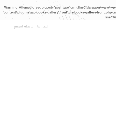
Warning
: Attempt to read property "post_type" on null in
C:\laragon\www\wp-
content\plugins\wp-books-gallery\front\cls-books-gallery-front.php
on
line
176
اتصل بنا
خريطة الموقع