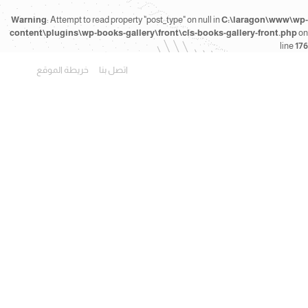
Warning
: Attempt to read property "post_type" on null in
C:\laragon\www\wp-
content\plugins\wp-books-gallery\front\cls-books-gallery-front.php
on
line
176
اتصل بنا
خريطة الموقع