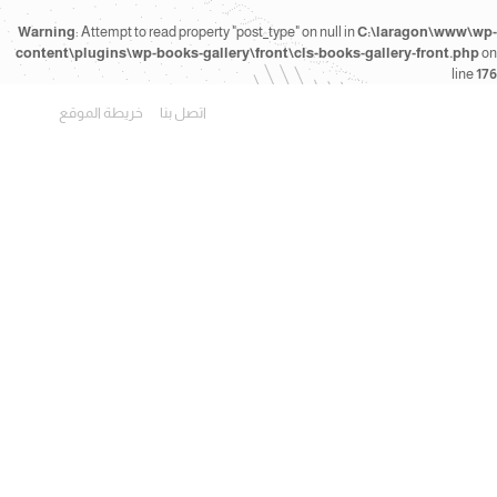
Warning
: Attempt to read property "post_type" on null in
C:\laragon\www\wp-
content\plugins\wp-books-gallery\front\cls-books-gallery-front.php
on
line
176
اتصل بنا
خريطة الموقع