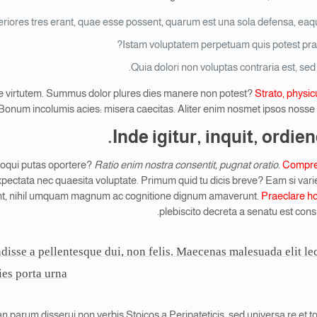
riores tres erant, quae esse possent, quarum est una sola defensa, ea
Istam voluptatem perpetuam quis potest prae
Quia dolori non voluptas contraria est, sed d
nere virtutem. Summus dolor plures dies manere non potest?
Strato, physic
Bonum incolumis acies: misera caecitas. Aliter enim nosmet ipsos noss
Inde igitur, inquit, ordie
 loqui putas oportere?
Ratio enim nostra consentit, pugnat oratio.
Compre
xpectata nec quaesita voluptate. Primum quid tu dicis breve? Eam si vari
ident, nihil umquam magnum ac cognitione dignum amaverunt.
Praeclare h
plebiscito decreta a senatu est cons
sse a pellentesque dui, non felis. Maecenas malesuada elit lect
ies porta urna.
uit, an parum disserui non verbis Stoicos a Peripateticis, sed universa re et t