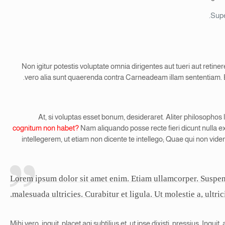
Supe
Non igitur potestis voluptate omnia dirigentes aut tueri aut reti
vero alia sunt quaerenda contra Carneadeam illam sententiam. 
At, si voluptas esset bonum, desideraret. Aliter philosophos
cognitum non habet?
Nam aliquando posse recte fieri dicunt nulla e
intellegerem, ut etiam non dicente te intellego; Quae qui non v
Lorem ipsum dolor sit amet enim. Etiam ullamcorper. Suspendi
malesuada ultricies. Curabitur et ligula. Ut molestie a, ultric
Mihi vero, inquit, placet agi subtilius et, ut ipse dixisti, pressius. Inq