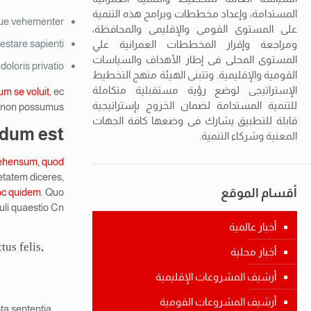
المستدامة، وإعداد مخططات وبرامج هذه التنمية
que vehementer.
على المستوى القومى والإقليمى والمحافظة،
stare sapienti?
ومراجعة وإقرار المخططات العمرانية علي
المستوى المحلى فى إطار الأهداف والسياسات
oloris privatio.
القومية والإقليمية. وتتبنى الهيئة منهج التخطيط
الإستراتيجى لوضع رؤية مستقبلية متكاملة
um se voluit
, ec
للتنمية المستدامة لضمان الخروج بإستراتيجية
e non possumus.
قابلة للتطبيق يشارك فى وضعها كافة الجهات
ndum est.
المعنية وشركاء التنمية.
hensum, quod
etatem diceres,
أقسام الموقع
Quo
oc quidem.
uli quaestio Cn.
أخبار عالمية
us felis,
أخبار محلية
أرشيف المشروعات الإقليمية
أرشيف المشروعات القومية
ota sententia