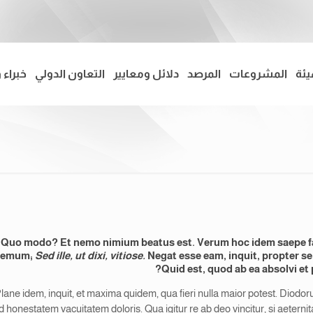
يئة
المشروعات
المرصد
دلائل ومعايير
التعاون الدولي
خبراء 
it. Quo modo? Et nemo nimium beatus est.
Verum hoc idem saepe f
tremum;
Sed ille, ut dixi, vitiose.
Negat esse eam, inquit, propter s
Quid est, quod ab ea absolvi et 
lane idem, inquit, et maxima quidem, qua fieri nulla maior potest. Diodoru
d honestatem vacuitatem doloris. Qua igitur re ab deo vincitur, si aeternita