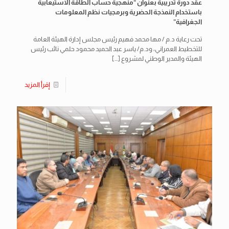
عقد دورة تدريبية بعنوان “منهجية حساب الطاقة الاستيعابية
باستخدام النمذجة الحضرية وبرمجيات نظم المعلومات
الجغرافية”
تحت رعاية د.م / مها محمد فهيم رئيس مجلس إدارة الهيئة العامة
للتخطيط العمراني، ود.م/ ياسر عبد الحميد محمود حلمي نائب رئيس
الهيئة والمدير الوطني لمشروع
[…]
إقرأ المزيد