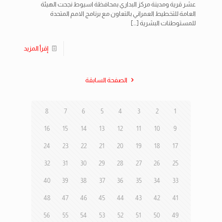
عشر قرية ومدينة مركز البداري بمحافظة اسيوط نجحت الهيئة
العامة للتخطيط العمراني بالتعاون مع برنامج الامم المتحدة
للمستوطنات البشرية
[…]
إقرأ المزيد
الصفحة السابقة
8
7
6
5
4
3
2
1
16
15
14
13
12
11
10
9
24
23
22
21
20
19
18
17
32
31
30
29
28
27
26
25
40
39
38
37
36
35
34
33
48
47
46
45
44
43
42
41
56
55
54
53
52
51
50
49