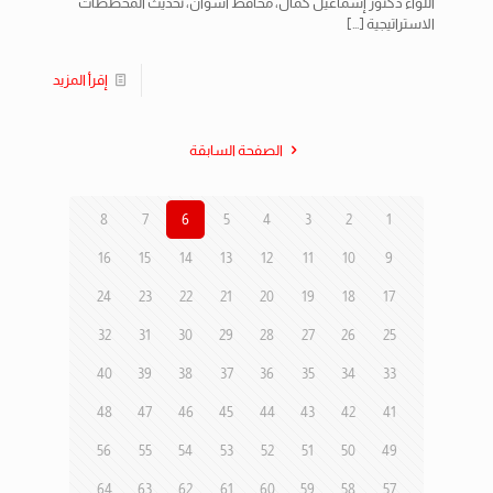
اللواء دكتور إسماعيل كمال، محافظ أسوان، تحديث المخططات
الاستراتيجية
[…]
إقرأ المزيد
الصفحة السابقة
8
7
6
5
4
3
2
1
16
15
14
13
12
11
10
9
24
23
22
21
20
19
18
17
32
31
30
29
28
27
26
25
40
39
38
37
36
35
34
33
48
47
46
45
44
43
42
41
56
55
54
53
52
51
50
49
64
63
62
61
60
59
58
57