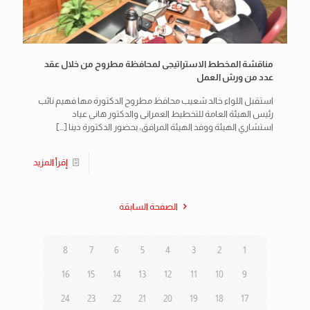
مناقشة المخطط الاستراتيجى لمحافظة مطروح من خلال عقد
عدد من ورش العمل
استقبل اللواء خالد شعيب محافظ مطروح الدكتورة مها فهيم نائب
رئيس الهيئة العامة للتخطيط العمرانى والدكتور هانى عياد
استشاري الهيئة ووفد الهيئة المرافق، بحضور الدكتورة دينا
[…]
إقرأ المزيد
الصفحة السابقة
8
7
6
5
4
3
2
1
16
15
14
13
12
11
10
9
24
23
22
21
20
19
18
17