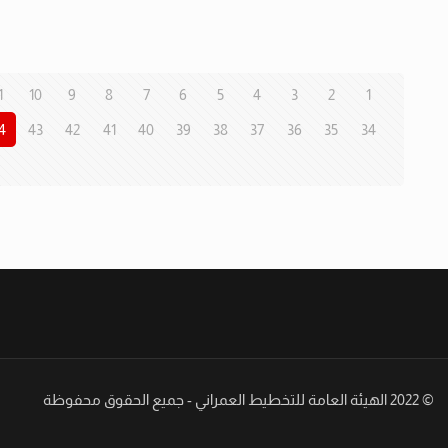
1
10
9
8
7
6
5
4
3
2
1
4
43
42
41
40
39
38
37
36
35
34
© 2022 الهيئة العامة للتخطيط العمراني - جميع الحقوق محفوظة