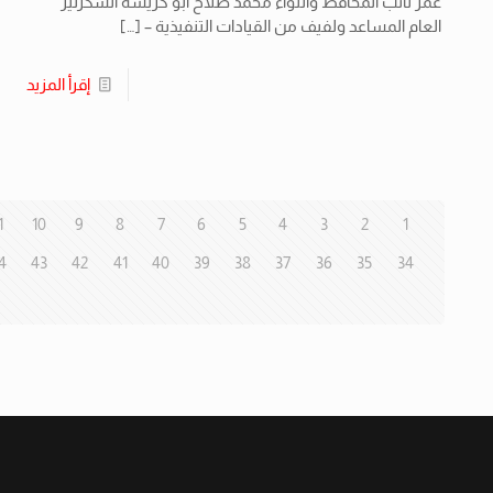
عمر نائب المحافظ واللواء محمد صلاح أبو كريشة السكرتير
العام المساعد ولفيف من القيادات التنفيذية –
[…]
إقرأ المزيد
1
10
9
8
7
6
5
4
3
2
1
4
43
42
41
40
39
38
37
36
35
34